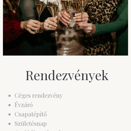
Rendezvények
Céges rendezvény
Évzáró
Csapatépítő
Születésnap