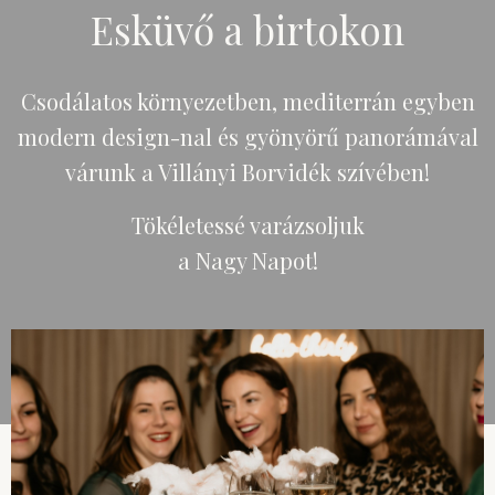
Esküvő a birtokon
Csodálatos környezetben, mediterrán egyben
modern design-nal és gyönyörű panorámával
várunk a Villányi Borvidék szívében!
Tökéletessé varázsoljuk
a Nagy Napot!