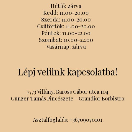
Hétfő: zárva
Kedd: 11.00-20.00
Szerda: 11.00-20.00
Csütörtök: 11.00-20.00
Péntek: 11.00-22.00
Szombat: 10.00-22.00
Vasárnap: zárva
Lépj velünk kapcsolatba!
7773 Villány, Baross Gábor utca 104
Günzer Tamás Pincészete – Grandior Borbistro
Asztalfoglalás: +36709070101