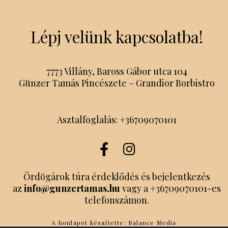
Lépj velünk kapcsolatba!
7773 Villány, Baross Gábor utca 104
Günzer Tamás Pincészete – Grandior Borbistro
Asztalfoglalás: +36709070101
Ördögárok túra érdeklődés és bejelentkezés
az
info@gunzertamas.hu
vagy a
+36709070101
-es
telefonszámon.
A honlapot készítette:
Balance Media