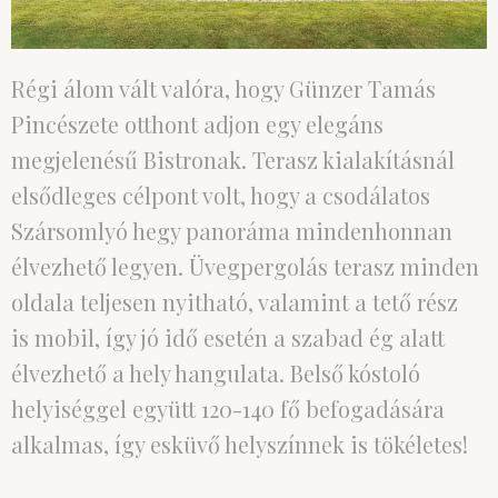
Régi álom vált valóra, hogy Günzer Tamás
Pincészete otthont adjon egy elegáns
megjelenésű Bistronak. Terasz kialakításnál
elsődleges célpont volt, hogy a csodálatos
Szársomlyó hegy panoráma mindenhonnan
élvezhető legyen. Üvegpergolás terasz minden
oldala teljesen nyitható, valamint a tető rész
is mobil, így jó idő esetén a szabad ég alatt
élvezhető a hely hangulata. Belső kóstoló
helyiséggel együtt 120-140 fő befogadására
alkalmas, így esküvő helyszínnek is tökéletes!